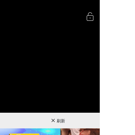
360P
刷新