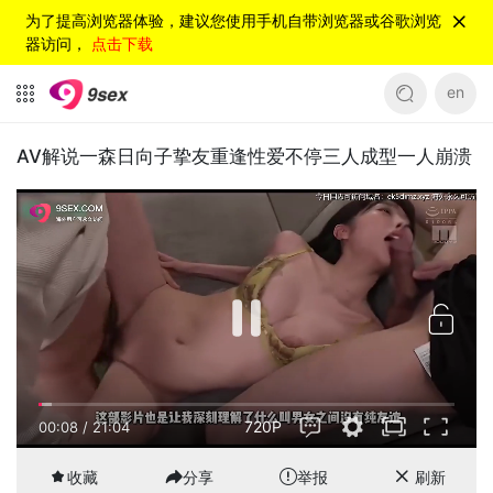
为了提高浏览器体验，建议您使用手机自带浏览器或谷歌浏览
器访问，
点击下载
en
AV解说一森日向子挚友重逢性爱不停三人成型一人崩溃
720P
00:08
/
21:04
收藏
分享
举报
刷新