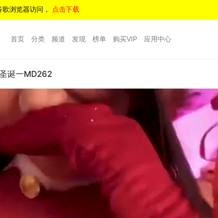
谷歌浏览器访问，
点击下载
首页
分类
频道
发现
榜单
购买VIP
应用中心
诞一MD262