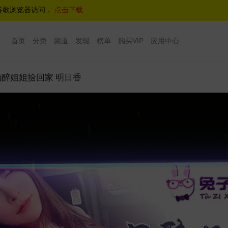
谷歌浏览器访问，
点击下载
首页
分类
频道
发现
榜单
购买VIP
应用中心
5 酒醉姐姐撿回家 明日香