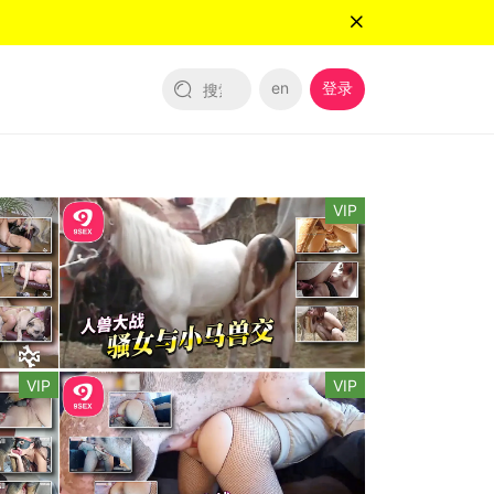
en
登录
VIP
VIP
VIP